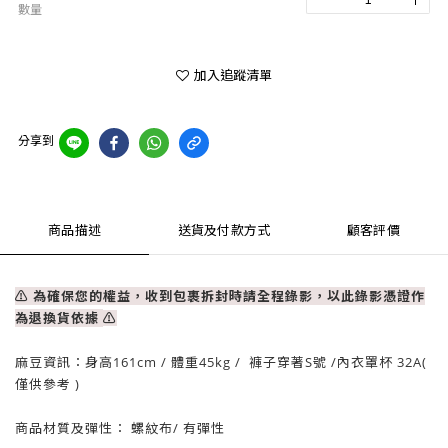
數量
加入追蹤清單
分享到
商品描述
送貨及付款方式
顧客評價
⚠ 為確保您的權益，收到包裹拆封時請全程錄影，以此錄影憑證作
為退換貨依據
⚠
麻豆資訊：
身高161cm / 體重
45
kg / 褲子穿著S號
/內衣罩杯 32A
(
僅供參考 )
商品材質及彈性：
螺紋布
/ 有彈性