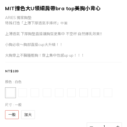
MIT撞色大U領細肩帶bra top美胸小背心
ARIES 獨家胸墊
特殊打造「上薄下厚透氣手捧杯」🫶🏽
上薄透氣 下厚胸墊直接讓胸型更集中 不空杯 自然爆乳效果‼️
小胸必收～胸部直接cup大升級！！
大胸穿上不臃腫壓胸！穿上集中性感up up！！！
NT$189
顏色
: 白色
尺寸
: 一般
一般
加大