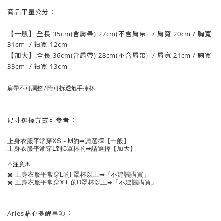
商品平量公分：
【
一般
】
:全長 35cm
(含肩帶) 27
cm
(不含肩帶)
/ 肩寬 20cm /
胸寬
31cm
/
袖寬 12cm
【加大】
:全長 36cm
(含肩帶) 28
cm
(不含肩帶)
/ 肩寬 21cm /
胸寬
33cm
/
袖寬 13cm
肩帶不可調整 / 附可拆透氣手捧杯
尺寸選擇方式可參考
：
上身衣服平常穿XS～M的➡︎請選擇
【
一般
】
上身衣服平常穿L到C罩杯的➡︎請選擇
【
加大
】
⚠️注意⚠️
✖️ 上身衣服平常穿L的F罩杯以上➡︎「不建議購買」
✖️ 上身衣服平常穿XＬ的D罩杯以上➡︎「不建議購買」
-
Aries貼心提醒事項：