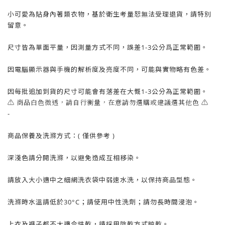
小可愛為貼身內著類衣物，基於衛生考量
恕
無法受理退貨，請特別
留意。
尺寸皆為單面平量，因測量方式不同，誤差1-3公分爲正常範圍。
因電腦顯示器與手機的解析度及亮度不同，可能與實物略有色差。
因每批追加到貨的尺寸可能會有落差在大慨1-3公分為正常範圍。
⚠️ 商品白色微透，請自行衡量，在意請勿選購或建議選其他色 ⚠️
-
商品保養及洗滌方式：( 僅供參考 )
深淺色請分開洗滌，以避免造成互相移染。
請放入大小適中之細網洗衣袋中弱速水洗，以保持商品型態。
洗滌時水溫請低於30°C；請使用中性洗劑；請勿長時間浸泡。
上衣及褲子都不太適合烘乾，請採用陰乾方式晾乾。