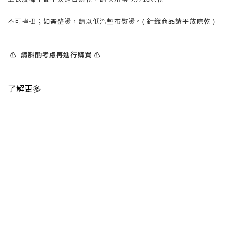
不可擰扭；如需整燙，請以低溫墊布熨燙。( 針織商品請平放晾乾 )
⚠️ 請斟酌考慮再進行購買 ⚠️
了解更多