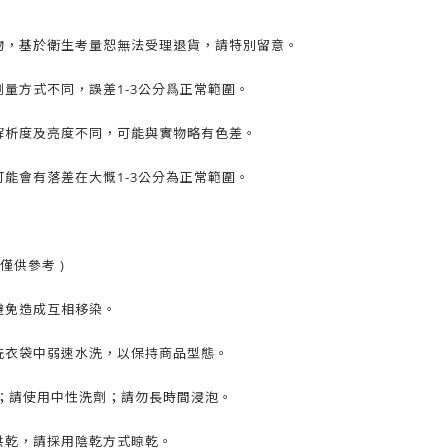
物，基於衛生考量
恕
無法受理退貨，請特別留意。
量方式不同，誤差1-3公分爲正常範圍。
解析度及亮度不同，可能與實物略有色差。
能會有落差在大慨1-3公分為正常範圍。
僅供參考 )
避免造成互相移染。
洗衣袋中弱速水洗，以保持商品型態。
C；請使用中性洗劑；請勿長時間浸泡。
烘乾，請採用陰乾方式晾乾。