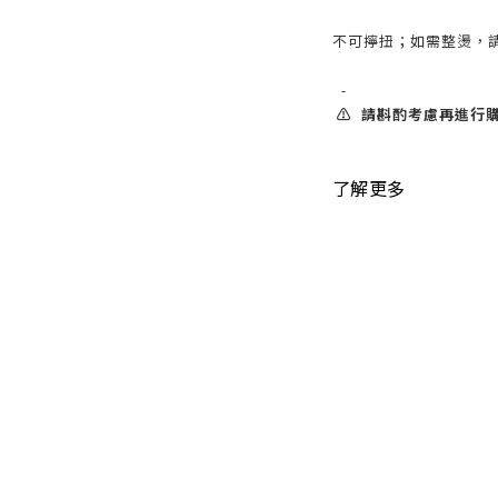
不可擰扭；如需整燙，請
-
⚠️ 請斟酌考慮再進行購
了解更多