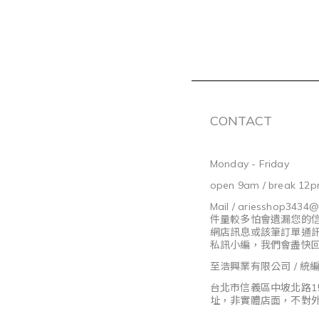
CONTACT
Monday - Friday
open 9am / break 12p
Mail / ariesshop3434
件量較多怕會遺漏您的
網店訊息或該筆訂單通
私訊小編，我們會盡快
至浩興業有限公司 / 統編8
台北市信義區中坡北路1
址，非實體店面，不對