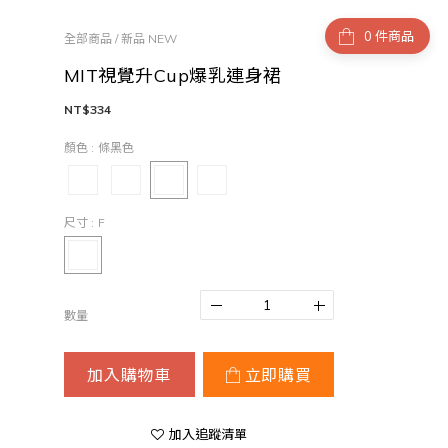
件商品
全部商品
/
新品 NEW
MIT視覺升Cup爆乳連身裙
NT$334
顏色
: 條黑色
尺寸
: F
數量
加入購物車
立即購買
加入追蹤清單