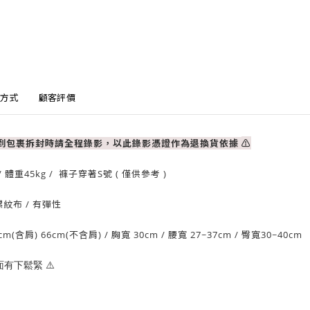
方式
顧客評價
收到包裹拆封時請全程錄影，以此錄影憑證作為退換貨依據
⚠
/ 體重
45
kg / 褲子穿著S號 ( 僅供參考 )
螺紋布
/ 有
彈性
(含肩) 66cm(不含肩)
/
胸寬 30cm
/ 腰寬 27~37
cm / 臀
寬30~40cm
前面有下鬆緊
⚠️