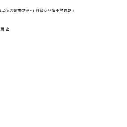
以低溫墊布熨燙。( 針織商品請平放晾乾 )
買 ⚠️