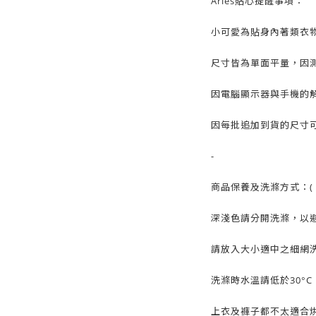
Aries貼心提醒事項：
小可愛為貼身內著類衣
尺寸皆為單面平量，因測
因電腦顯示器與手機的
因每批追加到貨的尺寸可
-
商品保養及洗滌方式：( 
深淺色請分開洗滌，以
請放入大小適中之細網
洗滌時水溫請低於30°
上衣及褲子都不太適合