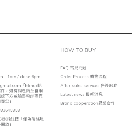
HOW TO BUY
FAQ 常見問題
m - 1pm / close 6pm
Order Process 購物流程
@gmail.com
「因mail信
After-sales services 售後服務
信件，如有問題請至官網
Latest news 最新消息
訊處下方或臉書粉絲專頁
回覆您」
Brand cooperation異業合作
3645858
5巷8號1樓「僅為聯絡地
外開放」