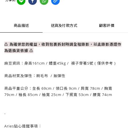
商品描述
送貨及付款方式
顧客評價
⚠ 為確保您的權益，收到包裹拆封時請全程錄影，以此錄影憑證作
為退換貨依據
⚠
麻豆資訊：
身高161cm / 體重
45
kg / 褲子穿著S號 ( 僅供參考 )
商品材質及彈性：刷毛布
/ 無彈性
商品平量公分：全長 69
cm
/
領口長 9cm
/
肩寬 78
cm
/
胸寬
79cm
/
袖長 85cm /
袖寬 25cm
/
下擺寬 53cm
/
腰
寬 74cm
-
Aries貼心提醒事項：