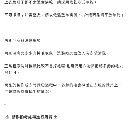
上衣及褲子都不太適合烘乾，請採用陰乾方式晾乾。
不可擰扭；如需整燙，請以低溫墊布熨燙。( 針織商品請平放晾乾 )
-
內刷毛商品注意事項：
內刷毛商品多少有掉毛現象，洗滌時反面放入洗衣袋清洗，
正常程序洗滌後就比較不會掉毛囉!也可使用衣物黏把將多餘的毛去
除即可。
商品於製作成衣時裁切過程中，多餘的毛會掉落在衣服的裁片上，
才會誤認為有掉毛的情況。
-
⚠️ 請斟酌考慮再進行購買 ⚠️