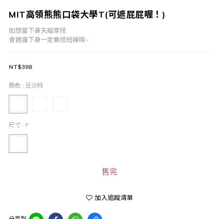
MIT高領熊熊口袋大學T(可遮屁屁喔！)
如想當下身失蹤穿搭
會建議下身一定要搭短褲唷~
NT$398
顏色
: 豆沙粉
尺寸
: F
售完
加入追蹤清單
分享到