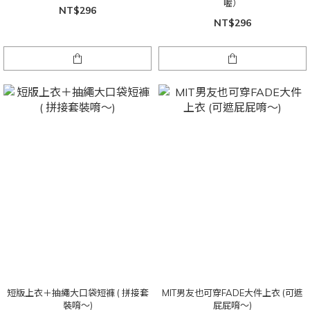
喔）
NT$296
NT$296
短版上衣＋抽繩大口袋短褲 ( 拼接套
MIT男友也可穿FADE大件上衣 (可遮
裝唷～)
屁屁唷～)