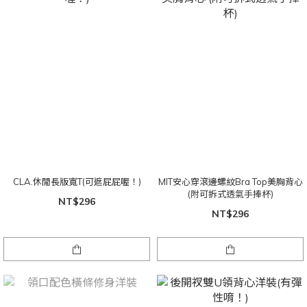
CLA.休閒長版寬T(可遮屁屁喔！)
MIT安心穿滾邊螺紋Bra Top美胸背心
(附可拆式透氣手捧杯)
NT$296
NT$296