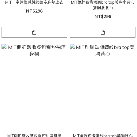
MIT一字領性感純慾鏤空胸墊上衣
MIT繞脖露背短版bra top美胸小背心
(副乳掰掰!!)
NT$296
NT$296
MIT側抓皺收腰包臀短袖連身裙
MIT削肩短版螺紋bra top美胸背心