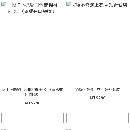
MIT下擺縮口休閒棉褲S~XL（寬版有
V領不修邊上衣 + 短褲套裝
口袋唷!）
NT$296
NT$296