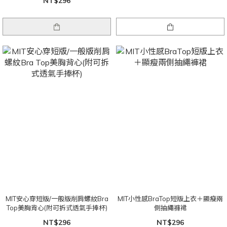
NT$296
MIT安心穿短版/一般版削肩螺紋Bra
MIT小性感BraTop短版上衣＋顯瘦兩
Top美胸背心(附可拆式透氣手捧杯)
側抽繩褲裙
NT$296
NT$296