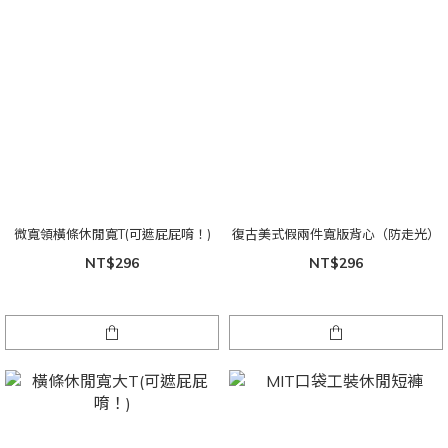
微寬領橫條休閒寬T(可遮屁屁唷！)
復古美式假兩件寬版背心（防走光）
NT$296
NT$296