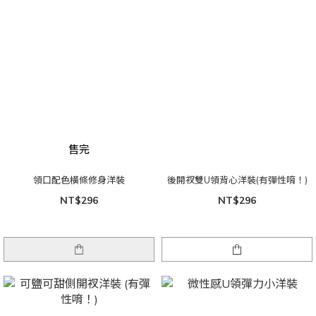
售完
領口配色橫條修身洋裝
後開衩雙U領背心洋裝(有彈性唷！)
NT$296
NT$296