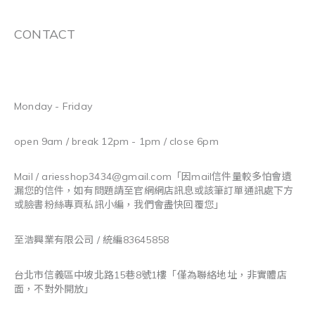
CONTACT
Monday - Friday
open 9am / break 12pm - 1pm / close 6pm
Mail / ariesshop3434@gmail.com
「因mail信件量較多怕會遺
漏您的信件，如有問題請至官網網店訊息或該筆訂單通訊處下方
或臉書粉絲專頁私訊小編，我們會盡快回覆您」
至浩興業有限公司 / 統編83645858
台北市信義區中坡北路15巷8號1樓「僅為聯絡地址，非實體店
面，不對外開放」