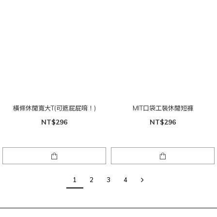
橫條休閒寬大T(可遮屁屁唷！)
MIT口袋工裝休閒短褲
NT$296
NT$296
1
2
3
4