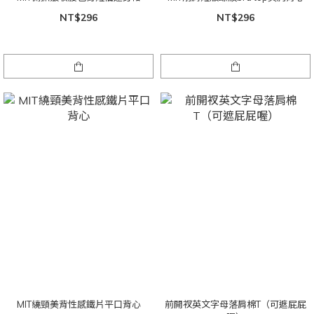
NT$296
NT$296
MIT繞頸美背性感鐵片平口背心
前開衩英文字母落肩棉T（可遮屁屁