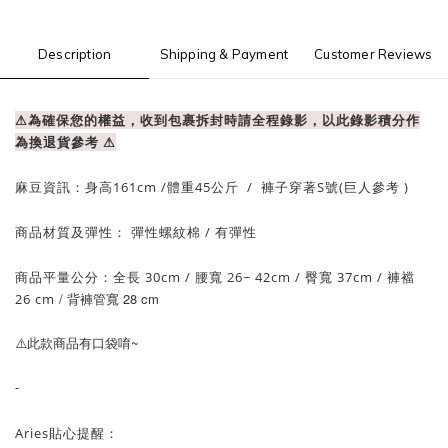
Description
Shipping & Payment
Customer Reviews
⚠為確保您的權益，收到包裹拆封時請全程錄影，以此錄影積分作
為換退貨參考
⚠
麻豆資訊：
身高161cm /體重
45
公斤
/
褲子穿著S號
(巨人參考 )
商品材質及彈性： 彈性螺紋棉
/ 有
彈性
商品平量公分：
全長 30cm
/ 腰寬 26~ 42cm / 臀
寬 37cm
/ 褲襠
/ 背褲管寬 28 cm
26
cm
此款商品有口袋唷~
⚠️
-
Aries貼心提醒：