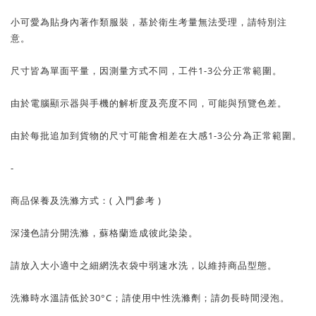
小可愛為貼身內著作類服裝，基於衛生考量無法受理，請特別注
意。
尺寸皆為單面平量，因測量方式不同，工件1-3公分正常範圍。
由於電腦顯示器與手機的解析度及亮度不同，可能與預覽色差。
由於每批追加到貨物的尺寸可能會相差在大感1-3公分為正常範圍。
-
商品保養及洗滌方式：( 入門參考 )
深淺色請分開洗滌，蘇格蘭造成彼此染染。
請放入大小適中之細網洗衣袋中弱速水洗，以維持商品型態。
洗滌時水溫請低於30°C；請使用中性洗滌劑；請勿長時間浸泡。