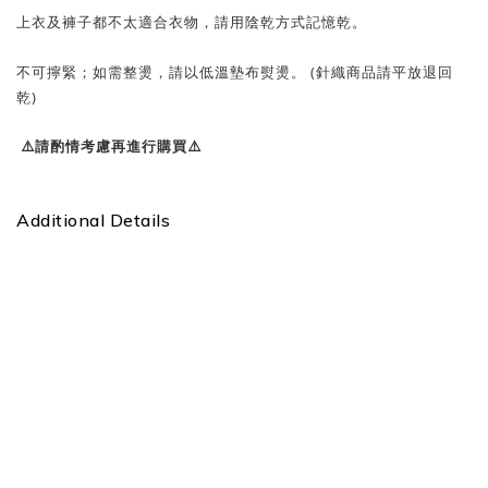
上衣及褲子都不太適合衣物，請用陰乾方式記憶乾。
不可擰緊；如需整燙，請以低溫墊布熨燙。 (針織商品請平放退回
乾)
⚠️請酌情考慮再進行購買⚠️
Additional Details