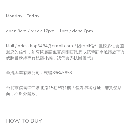
Monday - Friday
open 9am / break 12pm - 1pm / close 6pm
Mail / ariesshop3434@gmail.com
「因mail信件量較多怕會遺
漏您的信件，如有問題請至官網網店訊息或該筆訂單通訊處下方
或臉書粉絲專頁私訊小編，我們會盡快回覆您」
至浩興業有限公司 / 統編83645858
台北市信義區中坡北路15巷8號1樓「僅為聯絡地址，非實體店
面，不對外開放」
HOW TO BUY