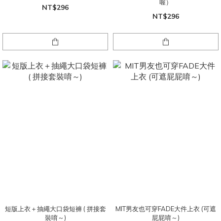
喔）
NT$296
NT$296
短版上衣＋抽繩大口袋短褲 ( 拼接套
MIT男友也可穿FADE大件上衣 (可遮
裝唷～)
屁屁唷～)