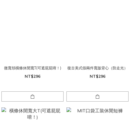
微寬領橫條休閒寬T(可遮屁屁唷！)
復古美式假兩件寬版背心（防走光）
NT$296
NT$296