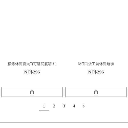
橫條休閒寬大T(可遮屁屁唷！)
MIT口袋工裝休閒短褲
NT$296
NT$296
1
2
3
4