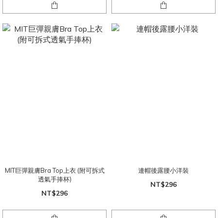
MIT巨彈親膚Bra Top上衣 (附可拆式
連帽後露腰小洋裝
透氣手捧杯)
NT$296
NT$296