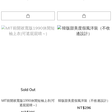
Sold Out
MIT前開衩寬版1990休閒短袖上衣(可
韓版甜美度假風洋裝（不收邊設計）
遮屁屁唷～)
NT$296