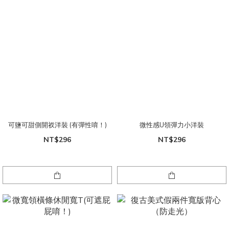
可鹽可甜側開衩洋裝 (有彈性唷！)
微性感U領彈力小洋裝
NT$296
NT$296