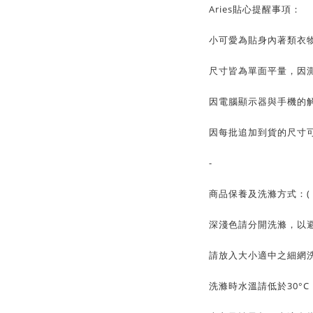
Aries貼心提醒事項：
小可愛為貼身內著類衣
尺寸皆為單面平量，因測
因電腦顯示器與手機的
因每批追加到貨的尺寸可
-
商品保養及洗滌方式：( 
深淺色請分開洗滌，以
請放入大小適中之細網
洗滌時水溫請低於30°