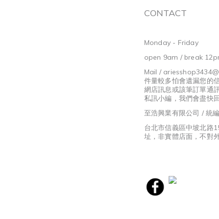
CONTACT
Monday - Friday
open 9am / break 12p
Mail / ariesshop3434
件量較多怕會遺漏您的
網店訊息或該筆訂單通
私訊小編，我們會盡快
至浩興業有限公司 / 統編8
台北市信義區中坡北路1
址，非實體店面，不對