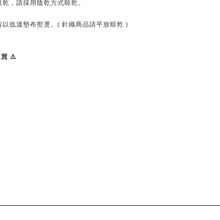
烘乾，請採用陰乾方式晾乾。
以低溫墊布熨燙。( 針織商品請平放晾乾 )
 ⚠️