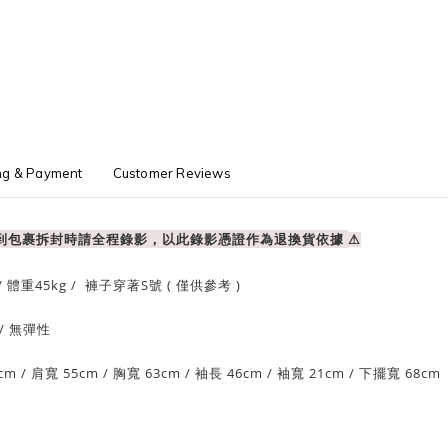
ng & Payment
Customer Reviews
收到包裹拆封時請全程錄影，以此錄影憑證作為退換貨依據
⚠
/ 體重
45
kg / 褲子穿著S號 ( 僅供參考 )
/ 無
彈性
cm
/ 肩寬 55
cm
/
胸寬 63cm
/
袖長 46cm /
袖寬 21
cm
/
下擺寬 68
cm