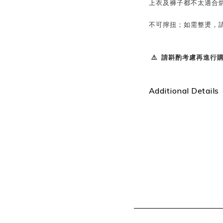
上衣及褲子都不太適合
不可擰扭；如需整燙，請
⚠️ 請斟酌考慮再進行購買
Additional Details