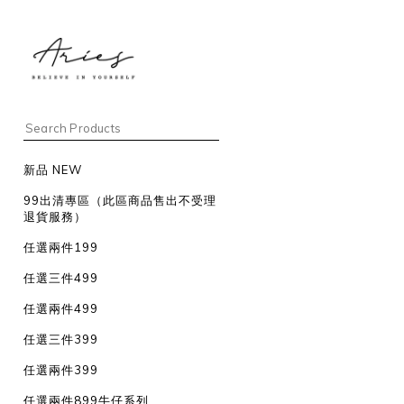
新品 NEW
99出清專區（此區商品售出不受理
退貨服務）
任選兩件199
任選三件499
任選兩件499
任選三件399
任選兩件399
任選兩件899牛仔系列