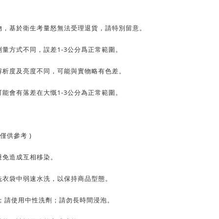
物，基於衛生考量怒無法受理退貨，請特別留意。
量方式不同，誤差1-3公分爲正常範圍。
解析度及亮度不同，可能與實物略有色差。
能會有落差在大慨1-3公分為正常範圍。
僅供參考 )
避免造成互相移染。
洗衣袋中弱速水洗，以保持商品型態。
C；請使用中性洗劑；請勿長時間浸泡。