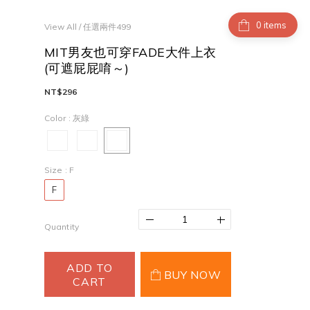
items
View All
/
任選兩件499
MIT男友也可穿FADE大件上衣
(可遮屁屁唷～)
NT$296
Color
: 灰綠
Size
: F
F
Quantity
ADD TO
BUY NOW
CART