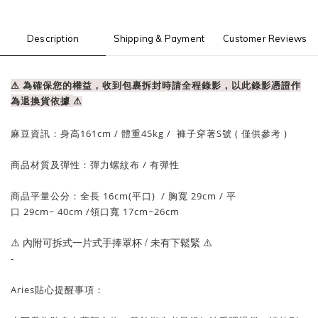
Description
Shipping & Payment
Customer Reviews
⚠ 為確保您的權益，收到包裹拆封時請全程錄影，以此錄影憑證作
為退換貨依據
⚠
麻豆資訊：
身高161cm / 體重
45
kg / 褲子穿著S號 ( 僅供參考 )
商品材質及彈性：
彈力螺紋布
/ 有彈性
商品平量公分：全長 16
cm(平口)
/
胸寬 29cm
/
平
口 29
cm
~ 40
cm /領口寬 17
cm~26
cm
⚠️ 內附可拆式一片式手捧罩杯 / 未有下鬆緊
⚠️
-
Aries貼心提醒事項：