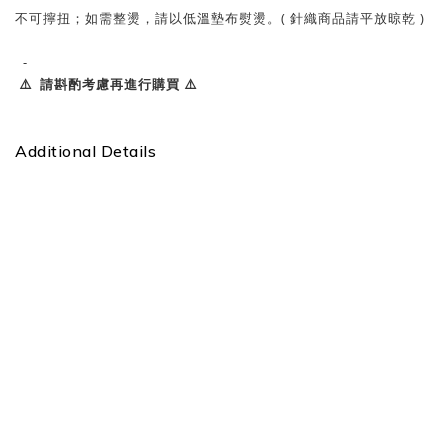
不可擰扭；如需整燙，請以低溫墊布熨燙。( 針織商品請平放晾乾 )
-
⚠️ 請斟酌考慮再進行購買 ⚠️
Additional Details