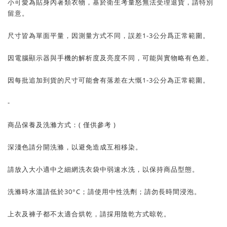
小可愛為貼身內著類衣物，基於衛生考量怒無法受理退貨，請特別
留意。
尺寸皆為單面平量，因測量方式不同，誤差1-3公分爲正常範圍。
因電腦顯示器與手機的解析度及亮度不同，可能與實物略有色差。
因每批追加到貨的尺寸可能會有落差在大慨1-3公分為正常範圍。
-
商品保養及洗滌方式：( 僅供參考 )
深淺色請分開洗滌，以避免造成互相移染。
請放入大小適中之細網洗衣袋中弱速水洗，以保持商品型態。
洗滌時水溫請低於30°C；請使用中性洗劑；請勿長時間浸泡。
上衣及褲子都不太適合烘乾，請採用陰乾方式晾乾。