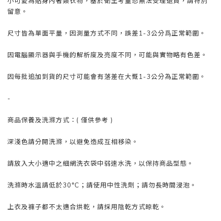
小可愛為貼身內著類衣物，基於衛生考量
恕
無法受理退貨，請特別
留意。
尺寸皆為單面平量，因測量方式不同，誤差1-3公分爲正常範圍。
因電腦顯示器與手機的解析度及亮度不同，可能與實物略有色差。
因每批追加到貨的尺寸可能會有落差在大慨1-3公分為正常範圍。
-
商品保養及洗滌方式：( 僅供參考 )
深淺色請分開洗滌，以避免造成互相移染。
請放入大小適中之細網洗衣袋中弱速水洗，以保持商品型態。
洗滌時水溫請低於30°C；請使用中性洗劑；請勿長時間浸泡。
上衣及褲子都不太適合烘乾，請採用陰乾方式晾乾。