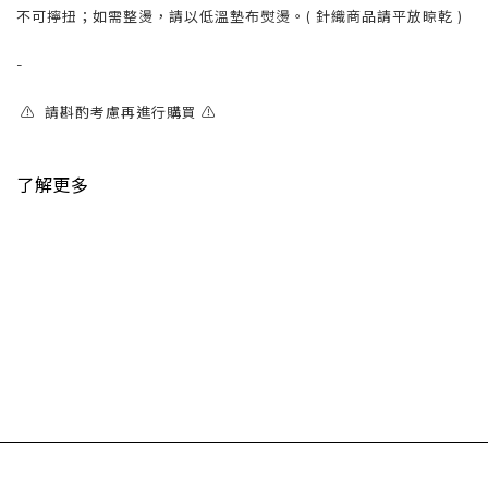
不可擰扭；如需整燙，請以低溫墊布熨燙。( 針織商品請平放晾乾 )
-
⚠️ 請斟酌考慮再進行購買 ⚠️
了解更多