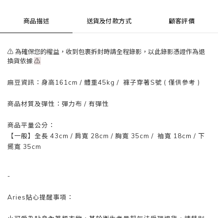
商品描述
送貨及付款方式
顧客評價
⚠ 為確保您的權益，收到包裹拆封時請全程錄影，以此錄影憑證作為退
換貨依據
⚠
麻豆資訊：
身高161cm / 體重
45
kg / 褲子穿著S號 ( 僅供參考 )
商品材質及彈性：彈力布
/ 有彈性
商品平量公分：
【一般】
全長 43
cm
/ 肩寬 28
cm
/
胸寬 35cm
/
袖寬 18
cm
/ 下
擺寬 35
cm
-
Aries貼心提醒事項：