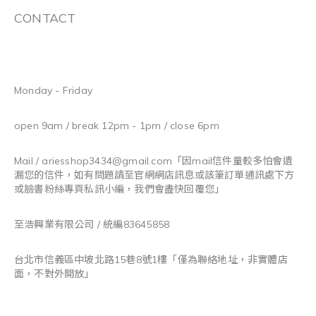
CONTACT
Monday - Friday
open 9am / break 12pm - 1pm / close 6pm
Mail / ariesshop3434@gmail.com
「因mail信件量較多怕會遺
漏您的信件，如有問題請至官網網店訊息或該筆訂單通訊處下方
或臉書粉絲專頁私訊小編，我們會盡快回覆您」
至浩興業有限公司 / 統編83645858
台北市信義區中坡北路15巷8號1樓「僅為聯絡地址，非實體店
面，不對外開放」