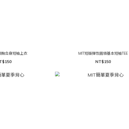
領顯胸合身短袖上衣
MIT短版彈性圓領基本短袖TEE
T$150
NT$150