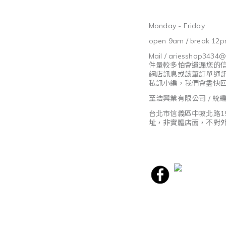
Monday - Friday
open 9am / break 12p
Mail / ariesshop3434
件量較多怕會遺漏您的
網店訊息或該筆訂單通
私訊小編，我們會盡快
至浩興業有限公司 / 統編8
台北市信義區中坡北路1
址，非實體店面，不對