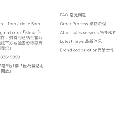
FAQ 常見問題
m - 1pm / close 6pm
Order Process 購物流程
@gmail.com
「因mail信
After-sales services 售後服務
信件，如有問題請至官網
Latest news 最新消息
訊處下方或臉書粉絲專頁
回覆您」
Brand cooperation異業合作
3645858
5巷8號1樓「僅為聯絡地
外開放」