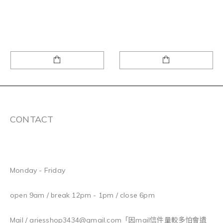
CONTACT
Monday - Friday
open 9am / break 12pm - 1pm / close 6pm
Mail / ariesshop3434@gmail.com
「因mail信件量較多怕會遺