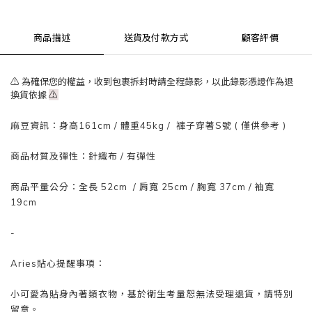
商品描述
送貨及付款方式
顧客評價
⚠ 為確保您的權益，收到包裹拆封時請全程錄影，以此錄影憑證作為退
換貨依據
⚠
麻豆資訊：
身高161cm / 體重
45
kg / 褲子穿著S號 ( 僅供參考 )
商品材質及彈性：針織布
/ 有彈性
商品平量公分：全長 52
cm
/ 肩寬 25
cm
/
胸寬 37
cm
/
袖寬
19cm
-
Aries貼心提醒事項：
小可愛為貼身內著類衣物，基於衛生考量
恕
無法受理退貨，請特別
留意。