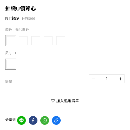
針織U領背心
NT$99
NT$299
顏色
: 條米白色
尺寸
: F
數量
加入追蹤清單
分享到