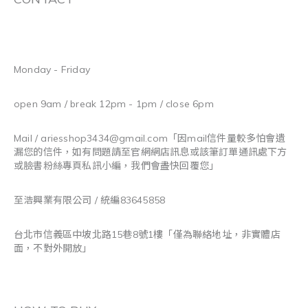
Monday - Friday
open 9am / break 12pm - 1pm / close 6pm
Mail / ariesshop3434@gmail.com
「因mail信件量較多怕會遺
漏您的信件，如有問題請至官網網店訊息或該筆訂單通訊處下方
或臉書粉絲專頁私訊小編，我們會盡快回覆您」
至浩興業有限公司 / 統編83645858
台北市信義區中坡北路15巷8號1樓「僅為聯絡地址，非實體店
面，不對外開放」