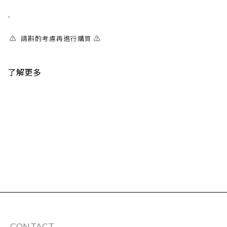
-
⚠️ 請斟酌考慮再進行購買 ⚠️
了解更多
CONTACT