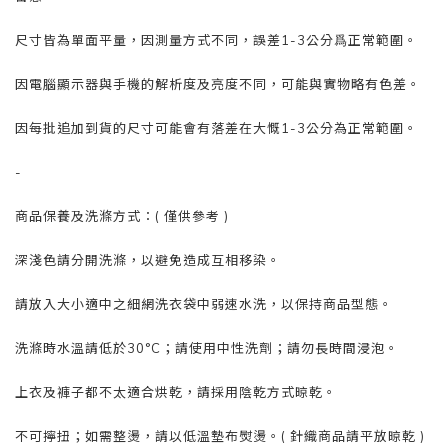
尺寸皆為單面平量，因測量方式不同，誤差1-3公分爲正常範圍。
因電腦顯示器與手機的解析度及亮度不同，可能與實物略有色差。
因每批追加到貨的尺寸可能會有落差在大慨1-3公分為正常範圍。
-
商品保養及洗滌方式：( 僅供參考 )
深淺色請分開洗滌，以避免造成互相移染。
請放入大小適中之細網洗衣袋中弱速水洗，以保持商品型態。
洗滌時水溫請低於30°C；請使用中性洗劑；請勿長時間浸泡。
上衣及褲子都不太適合烘乾，請採用陰乾方式晾乾。
不可擰扭；如需整燙，請以低溫墊布熨燙。( 針織商品請平放晾乾 )