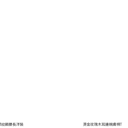
肩螺紋顯腰長洋裝
燙金玫瑰木耳邊親膚棉T