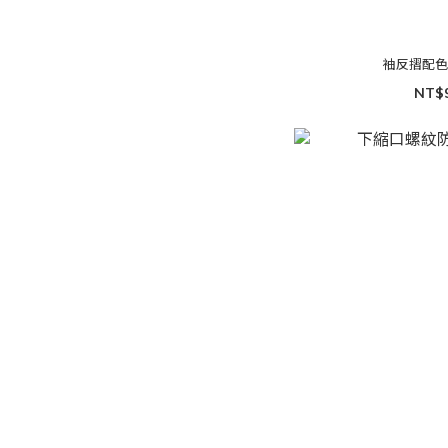
袖反摺配
NT$