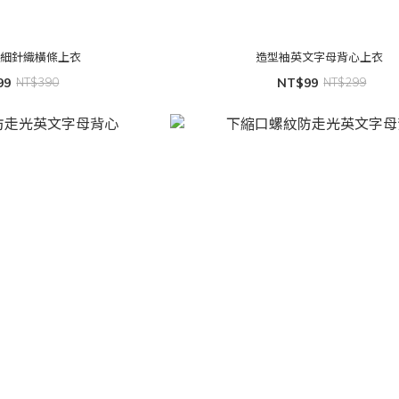
色細針織橫條上衣
造型袖英文字母背心上衣
99
NT$390
NT$99
NT$299