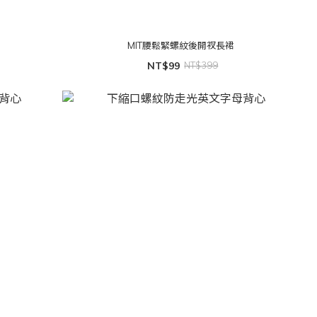
MIT腰鬆緊螺紋後開衩長裙
NT$99
NT$399