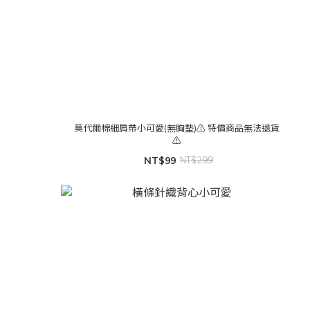
莫代爾棉細肩帶小可愛(無胸墊)⚠️ 特價商品無法退貨
⚠️
NT$99
NT$299