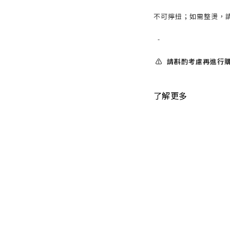
不可擰扭；如需整燙，請
-
⚠️ 請斟酌考慮再進行購
了解更多