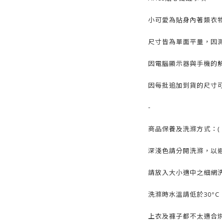
小可愛為貼身內著類衣
尺寸皆為單面平量，因測
因電腦顯示器與手機的
因每批追加到貨的尺寸可
-
商品保養及洗滌方式：( 
深淺色請分開洗滌，以
請放入大小適中之細網
洗滌時水溫請低於30°
上衣及褲子都不太適合