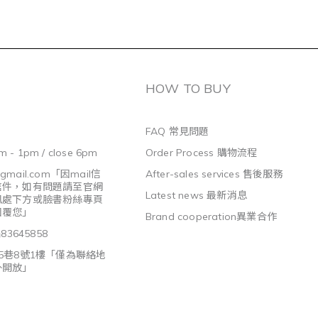
HOW TO BUY
FAQ 常見問題
m - 1pm / close 6pm
Order Process 購物流程
@gmail.com
「因mail信
After-sales services 售後服務
信件，如有問題請至官網
Latest news 最新消息
訊處下方或臉書粉絲專頁
回覆您」
Brand cooperation異業合作
3645858
5巷8號1樓「僅為聯絡地
外開放」