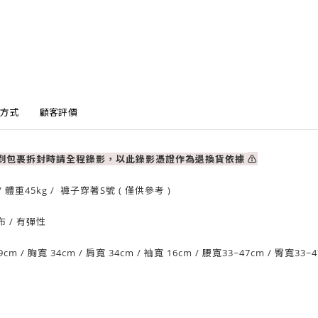
方式
顧客評價
收到包裹拆封時請全程錄影，以此錄影憑證作為退換貨依據
⚠
/ 體重
45
kg / 褲子穿著S號 ( 僅供參考 )
布
/ 有
彈性
9cm
/
胸寬 34cm
/ 肩
寬 34cm
/
袖寬 16cm
/ 腰
寬33~47cm
/ 臀寬33~4