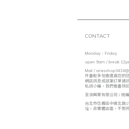
CONTACT
Monday - Friday
open 9am / break 12p
Mail / ariesshop3434
件量較多怕會遺漏您的
網店訊息或該筆訂單通
私訊小編，我們會盡快
至浩興業有限公司 / 統編8
台北市信義區中坡北路1
址，非實體店面，不對