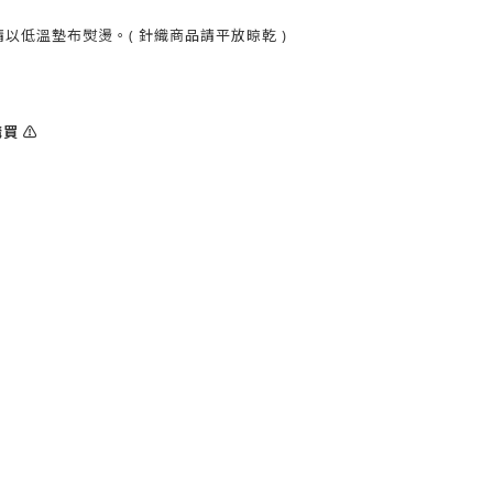
以低溫墊布熨燙。( 針織商品請平放晾乾 )
買 ⚠️