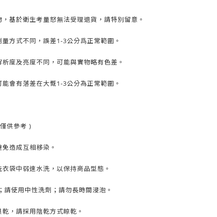
物，基於衛生考量怒無法受理退貨，請特別留意。
量方式不同，誤差1-3公分爲正常範圍。
解析度及亮度不同，可能與實物略有色差。
能會有落差在大慨1-3公分為正常範圍。
僅供參考 )
避免造成互相移染。
洗衣袋中弱速水洗，以保持商品型態。
C；請使用中性洗劑；請勿長時間浸泡。
烘乾，請採用陰乾方式晾乾。