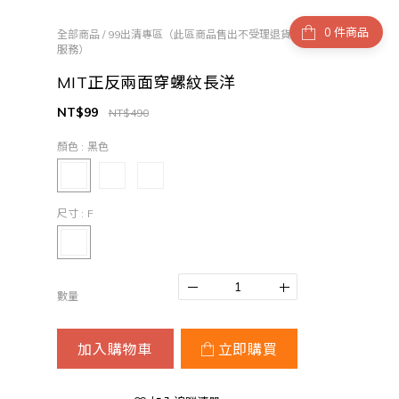
件商品
全部商品
/
99出清專區（此區商品售出不受理退貨
服務）
MIT正反兩面穿螺紋長洋
NT$99
NT$490
顏色
: 黑色
尺寸
: F
數量
加入購物車
立即購買