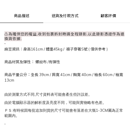
商品描述
送貨及付款方式
顧客評價
⚠為確保您的權益,收到包裹拆封時請全程錄影,以此錄影憑證作為退
換貨依據.
-
麻豆資訊：
身高161cm / 體重45kg / 褲子穿著S號 ( 僅供參考 )
商品材質及彈性： 螺紋布
/有彈性
商品平量公分：全長 39
cm
/ 肩寬 41
cm
/
胸寬 40cm
/
袖長 60cm /
袖寬
13
cm
,
由於測量方式不同
尺寸資料表可能會產生些許誤差。
由於電腦顯示器的解析度及亮度不同，可能與實物略有色差。
:
1-3CM
ＰＳ
有時候因每批追加到貨的尺寸可能會有落差在大慨
屬為正常
範圍內。
-