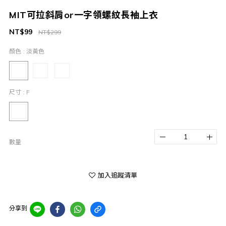
MIT可拉斜肩or一字領螺紋長袖上衣️
NT$99
NT$299
顏色
: 淡黃色
尺寸
: F
數量
加入追蹤清單
分享到