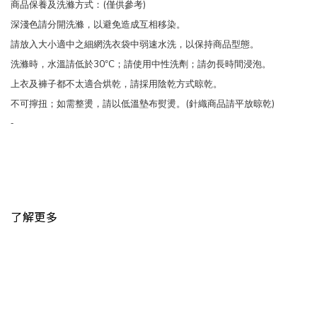
(
)
商品保養及洗滌方式：
僅供參考
深淺色請分開洗滌，以避免造成互相移染。
請放入大小適中之細網洗衣袋中弱速水洗，以保持商品型態。
30
C
洗滌時，水溫請低於
°
；請使用中性洗劑；請勿長時間浸泡。
上衣及褲子都不太適合烘乾，請採用陰乾方式晾乾。
(
)
不可擰扭；如需整燙，請以低溫墊布熨燙。
針織商品請平放晾乾
-
了解更多