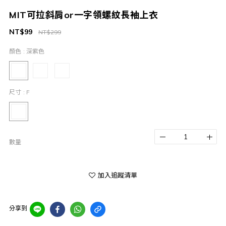
MIT可拉斜肩or一字領螺紋長袖上衣️
NT$99
NT$299
顏色
: 深紫色
尺寸
: F
數量
加入追蹤清單
分享到