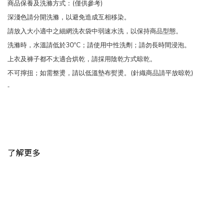
(
)
商品保養及洗滌方式：
僅供參考
深淺色請分開洗滌，以避免造成互相移染。
請放入大小適中之細網洗衣袋中弱速水洗，以保持商品型態。
30
C
洗滌時，水溫請低於
°
；請使用中性洗劑；請勿長時間浸泡。
上衣及褲子都不太適合烘乾，請採用陰乾方式晾乾。
(
)
不可擰扭；如需整燙，請以低溫墊布熨燙。
針織商品請平放晾乾
-
了解更多