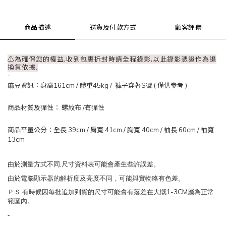
商品描述
送貨及付款方式
顧客評價
⚠為確保您的權益,收到包裹拆封時請全程錄影,以此錄影憑證作為退
換貨依據.
-
麻豆資訊：
身高161cm / 體重45kg / 褲子穿著S號 ( 僅供參考 )
商品材質及彈性： 螺紋布
/有彈性
商品平量公分：全長 39
cm
/ 肩寬 41
cm
/
胸寬 40cm
/
袖長 60cm /
袖寬
13
cm
,
由於測量方式不同
尺寸資料表可能會產生些許誤差。
由於電腦顯示器的解析度及亮度不同，可能與實物略有色差。
:
1-3CM
ＰＳ
有時候因每批追加到貨的尺寸可能會有落差在大慨
屬為正常
範圍內。
-