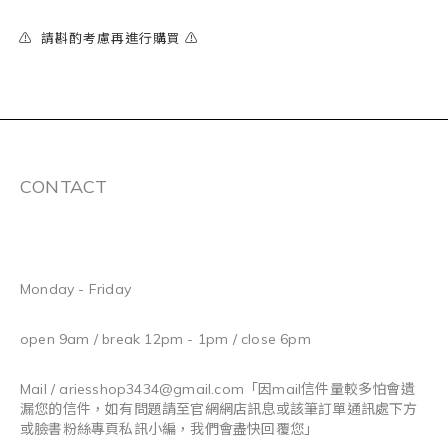
⚠️ 請斟酌考慮再進行購買 ⚠️
CONTACT
Monday - Friday
open 9am / break 12pm - 1pm / close 6pm
Mail / ariesshop3434@gmail.com
「因mail信件量較多怕會遺
漏您的信件，如有問題請至官網網店訊息或該筆訂單通訊處下方
或臉書粉絲專頁私訊小編，我們會盡快回覆您」