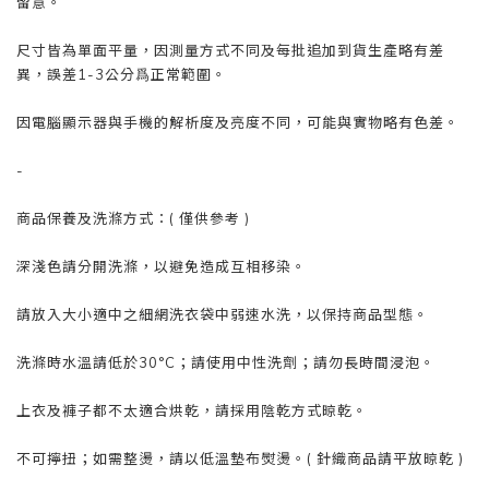
留意。
尺寸皆為單面平量，因測量方式不同及每批追加到貨生產略有差
異，誤差1-3公分爲正常範圍。
因電腦顯示器與手機的解析度及亮度不同，可能與實物略有色差。
-
商品保養及洗滌方式：( 僅供參考 )
深淺色請分開洗滌，以避免造成互相移染。
請放入大小適中之細網洗衣袋中弱速水洗，以保持商品型態。
洗滌時水溫請低於30°C；請使用中性洗劑；請勿長時間浸泡。
上衣及褲子都不太適合烘乾，請採用陰乾方式晾乾。
不可擰扭；如需整燙，請以低溫墊布熨燙。( 針織商品請平放晾乾 )