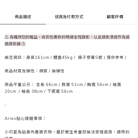
商品描述
送貨及付款方式
顧客評價
⚠ 為確保您的權益，收到包裹拆封時請全程錄影，以此錄影憑證作為退
換貨依據
⚠
麻豆資訊：身高161cm / 體重45kg / 褲子穿著S號 ( 僅供參考 )
商品材質及彈性：棉質 / 無彈性
商品平量公分： 全長 66cm / 肩寬 51cm / 胸寬 56cm / 袖寬
20cm / 袖長 38cm / 下擺寬 56cm
-
Aries貼心提醒事項：
小可愛為貼身內著類衣物，基於衛生考量怒無法受理退貨，請特別